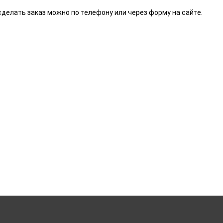
делать заказ можно по телефону или через форму на сайте.
 работ, услугах и типовых проектах.
видуальное предложение!