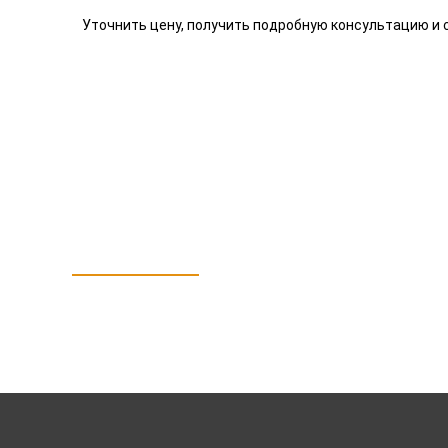
Уточнить цену, получить подробную консультацию и с
Нужна консультация?
Подробно расскажем о наших товарах, видах
Рассчитаем стоимость и подготовим инди