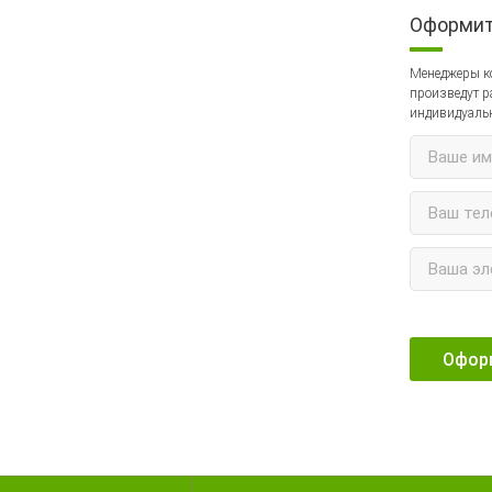
Оформит
Менеджеры ко
произведут ра
индивидуальн
Офор