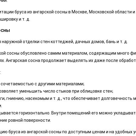
ний.
тации бруса из ангарской сосны в Москве, Московской области и
шировку и т. д.
осны
 наружной отделки стен коттеджей, дачных домов, бань и т. д.
кой сосны обусловлено самим материалом, содержащим много фи
х. Ангарская сосна продолжает выделять их даже после обрабо
:
 сочетаемостью с другими материалами;
озволяет уменьшить число стыков при облицовке стен;
и, гниению, насекомым и т. д., что обеспечивает долговечность 
.
дывается горизонтально. Внутри помещений его можно укладыват
ние ровной поверхности.
ию бруса из ангарской сосны по доступным ценам и на удобных у