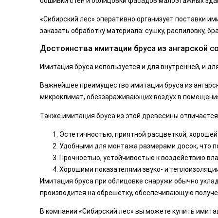
обшивки стен и облицовки фасадов малоэтажных зда
«Сибирский лес» оперативно организует поставки ими
заказать обработку материала: сушку, распиловку, бра
Достоинства имитации бруса из ангарской с
Имитация бруса используется и для внутренней, и для
Важнейшее преимущество имитации бруса из ангарс
микроклимат, обеззараживающих воздух в помещения
Также имитация бруса из этой древесины отличается
Эстетичностью, приятной расцветкой, хорошей
Удобными для монтажа размерами досок, что п
Прочностью, устойчивостью к воздействию влаг
Хорошими показателями звуко- и теплоизоляции
Имитация бруса при облицовке снаружи обычно укла
производится на обрешётку, обеспечивающую получе
В компании «Сибирский лес» вы можете купить имитац