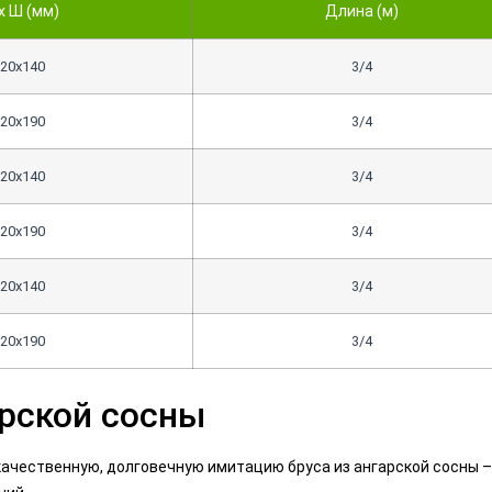
х Ш (мм)
Длина (м)
20х140
3/4
20х190
3/4
20х140
3/4
20х190
3/4
20х140
3/4
20х190
3/4
арской сосны
ачественную, долговечную имитацию бруса из ангарской сосны 