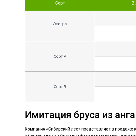
Сорт
В 
Экстра
Сорт А
Сорт В
Имитация бруса из анг
Компания «Сибирский лес» представляет в продаже к